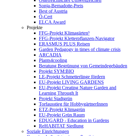
Österreichisches Umweltzeichen
Sonja-Bernadotte-Preis
Best of Austria
Ö-Cert
ELCA Award
Projekte
FFG-Projekt Klimagärten³
FFG-Projekt Kletterpflanzen-Navigator
ERASMUS PLUS Reisen
Garden Pedagogy in times of climate crisis
ARCADIA
Plants4cooling
Beratung Begrünung von Gemeindegebäuden
Projekt SYM:BIO
LE-Projekt Schmetterlinge fördern
EU-Projekt LIVING GARDENS
EU-Projekt Creating Nature Garden and
Learning Through It
Projekt Stadtgrün
Torfausstieg für HobbygärtnerInnen
ETZ-Projekt Klimagrün
EU-Projekt Grün.Raum
EDUGARD - Education in Gardens
ReHABITAT Siedlung
Soziale Einrichtungen