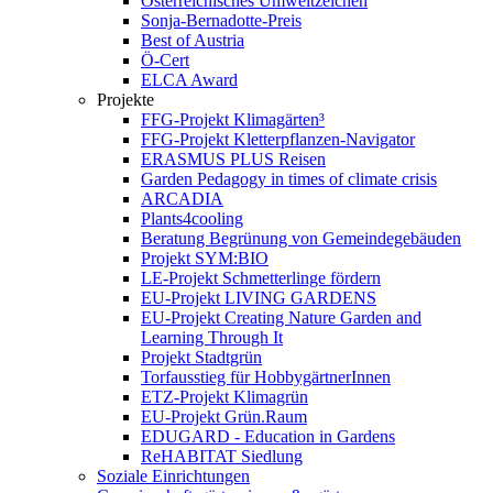
Österreichisches Umweltzeichen
Sonja-Bernadotte-Preis
Best of Austria
Ö-Cert
ELCA Award
Projekte
FFG-Projekt Klimagärten³
FFG-Projekt Kletterpflanzen-Navigator
ERASMUS PLUS Reisen
Garden Pedagogy in times of climate crisis
ARCADIA
Plants4cooling
Beratung Begrünung von Gemeindegebäuden
Projekt SYM:BIO
LE-Projekt Schmetterlinge fördern
EU-Projekt LIVING GARDENS
EU-Projekt Creating Nature Garden and
Learning Through It
Projekt Stadtgrün
Torfausstieg für HobbygärtnerInnen
ETZ-Projekt Klimagrün
EU-Projekt Grün.Raum
EDUGARD - Education in Gardens
ReHABITAT Siedlung
Soziale Einrichtungen