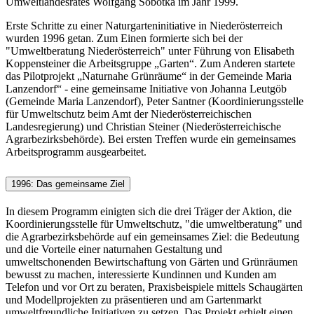
Umweltlandesrates Wolfgang Sobotka im Jahr 1999.
Erste Schritte zu einer Naturgarteninitiative in Niederösterreich
wurden 1996 getan. Zum Einen formierte sich bei der
"Umweltberatung Niederösterreich" unter Führung von Elisabeth
Koppensteiner die Arbeitsgruppe „Garten“. Zum Anderen startete
das Pilotprojekt „Naturnahe Grünräume“ in der Gemeinde Maria
Lanzendorf“ - eine gemeinsame Initiative von Johanna Leutgöb
(Gemeinde Maria Lanzendorf), Peter Santner (Koordinierungsstelle
für Umweltschutz beim Amt der Niederösterreichischen
Landesregierung) und Christian Steiner (Niederösterreichische
Agrarbezirksbehörde). Bei ersten Treffen wurde ein gemeinsames
Arbeitsprogramm ausgearbeitet.
1996: Das gemeinsame Ziel
In diesem Programm einigten sich die drei Träger der Aktion, die
Koordinierungsstelle für Umweltschutz, "die umweltberatung" und
die Agrarbezirksbehörde auf ein gemeinsames Ziel: die Bedeutung
und die Vorteile einer naturnahen Gestaltung und
umweltschonenden Bewirtschaftung von Gärten und Grünräumen
bewusst zu machen, interessierte Kundinnen und Kunden am
Telefon und vor Ort zu beraten, Praxisbeispiele mittels Schaugärten
und Modellprojekten zu präsentieren und am Gartenmarkt
umweltfreundliche Initiativen zu setzen. Das Projekt erhielt einen