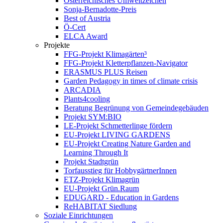
Österreichisches Umweltzeichen
Sonja-Bernadotte-Preis
Best of Austria
Ö-Cert
ELCA Award
Projekte
FFG-Projekt Klimagärten³
FFG-Projekt Kletterpflanzen-Navigator
ERASMUS PLUS Reisen
Garden Pedagogy in times of climate crisis
ARCADIA
Plants4cooling
Beratung Begrünung von Gemeindegebäuden
Projekt SYM:BIO
LE-Projekt Schmetterlinge fördern
EU-Projekt LIVING GARDENS
EU-Projekt Creating Nature Garden and
Learning Through It
Projekt Stadtgrün
Torfausstieg für HobbygärtnerInnen
ETZ-Projekt Klimagrün
EU-Projekt Grün.Raum
EDUGARD - Education in Gardens
ReHABITAT Siedlung
Soziale Einrichtungen