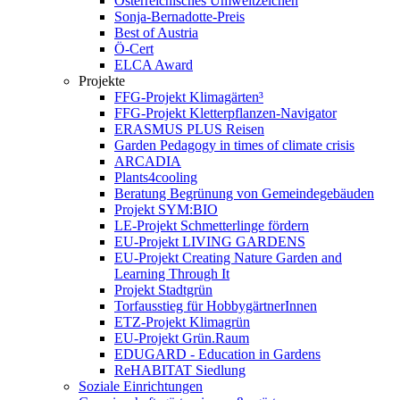
Österreichisches Umweltzeichen
Sonja-Bernadotte-Preis
Best of Austria
Ö-Cert
ELCA Award
Projekte
FFG-Projekt Klimagärten³
FFG-Projekt Kletterpflanzen-Navigator
ERASMUS PLUS Reisen
Garden Pedagogy in times of climate crisis
ARCADIA
Plants4cooling
Beratung Begrünung von Gemeindegebäuden
Projekt SYM:BIO
LE-Projekt Schmetterlinge fördern
EU-Projekt LIVING GARDENS
EU-Projekt Creating Nature Garden and
Learning Through It
Projekt Stadtgrün
Torfausstieg für HobbygärtnerInnen
ETZ-Projekt Klimagrün
EU-Projekt Grün.Raum
EDUGARD - Education in Gardens
ReHABITAT Siedlung
Soziale Einrichtungen