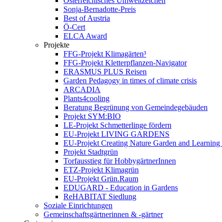
Österreichisches Umweltzeichen
Sonja-Bernadotte-Preis
Best of Austria
Ö-Cert
ELCA Award
Projekte
FFG-Projekt Klimagärten³
FFG-Projekt Kletterpflanzen-Navigator
ERASMUS PLUS Reisen
Garden Pedagogy in times of climate crisis
ARCADIA
Plants4cooling
Beratung Begrünung von Gemeindegebäuden
Projekt SYM:BIO
LE-Projekt Schmetterlinge fördern
EU-Projekt LIVING GARDENS
EU-Projekt Creating Nature Garden and Learning 
Projekt Stadtgrün
Torfausstieg für HobbygärtnerInnen
ETZ-Projekt Klimagrün
EU-Projekt Grün.Raum
EDUGARD - Education in Gardens
ReHABITAT Siedlung
Soziale Einrichtungen
Gemeinschaftsgärtnerinnen & -gärtner