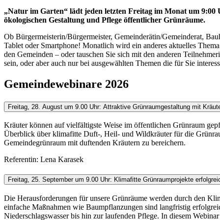
„Natur im Garten“ lädt jeden letzten Freitag im Monat um 9:00
ökologischen Gestaltung und Pflege öffentlicher Grünräume.
Ob Bürgermeisterin/Bürgermeister, Gemeinderätin/Gemeinderat, Bauho
Tablet oder Smartphone! Monatlich wird ein anderes aktuelles Thema a
den Gemeinden – oder tauschen Sie sich mit den anderen Teilnehmerin
sein, oder aber auch nur bei ausgewählten Themen die für Sie interess
Gemeindewebinare 2026
Freitag, 28. August um 9.00 Uhr: Attraktive Grünraumgestaltung mit Kräut
Kräuter können auf vielfältigste Weise im öffentlichen Grünraum gepfl
Überblick über klimafitte Duft-, Heil- und Wildkräuter für die Grünra
Gemeindegrünraum mit duftenden Kräutern zu bereichern.
Referentin: Lena Karasek
Freitag, 25. September um 9.00 Uhr: Klimafitte Grünraumprojekte erfolgre
Die Herausforderungen für unsere Grünräume werden durch den Klima
einfache Maßnahmen wie Baumpflanzungen sind langfristig erfolgreic
Niederschlagswasser bis hin zur laufenden Pflege. In diesem Webinar