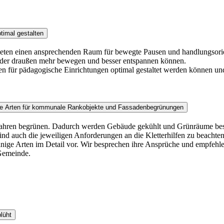
timal gestalten
bieten einen ansprechenden Raum für bewegte Pausen und handlungsorien
inder draußen mehr bewegen und besser entspannen können.
en für pädagogische Einrichtungen optimal gestaltet werden können u
ende Arten für kommunale Rankobjekte und Fassadenbegrünungen
 Jahren begrünen. Dadurch werden Gebäude gekühlt und Grünräume besch
nd auch die jeweiligen Anforderungen an die Kletterhilfen zu beacht
ie einige Arten im Detail vor. Wir besprechen ihre Ansprüche und empf
Gemeinde.
lüht