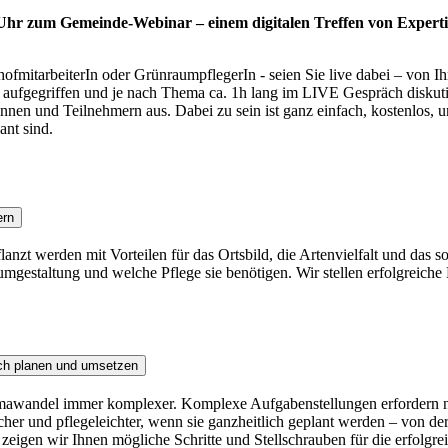
 Uhr zum Gemeinde-Webinar – einem digitalen Treffen von Experti
fmitarbeiterIn oder GrünraumpflegerIn - seien Sie live dabei – von I
ufgegriffen und je nach Thema ca. 1h lang im LIVE Gespräch diskutiert
nen und Teilnehmern aus. Dabei zu sein ist ganz einfach, kostenlos, u
ant sind.
ern
anzt werden mit Vorteilen für das Ortsbild, die Artenvielfalt und das 
umgestaltung und welche Pflege sie benötigen. Wir stellen erfolgreiche 
ich planen und umsetzen
wandel immer komplexer. Komplexe Aufgabenstellungen erfordern neue
her und pflegeleichter, wenn sie ganzheitlich geplant werden – von d
 zeigen wir Ihnen mögliche Schritte und Stellschrauben für die erfolgr