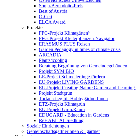
Österreichisches Umweltzeichen
Sonja-Bernadotte-Preis
Best of Austria
Ö-Cert
ELCA Award
Projekte
FFG-Projekt Klimagärten³
FFG-Projekt Kletterpflanzen-Navigator
ERASMUS PLUS Reisen
Garden Pedagogy in times of climate crisis
ARCADIA
Plants4cooling
Beratung Begrünung von Gemeindegebäuden
Projekt SYM:BIO
LE-Projekt Schmetterlinge fördern
EU-Projekt LIVING GARDENS
EU-Projekt Creating Nature Garden and Learning 
Projekt Stadtgrün
Torfausstieg für HobbygärtnerInnen
ETZ-Projekt Klimagrün
EU-Projekt Grün.Raum
EDUGARD - Education in Gardens
ReHABITAT Siedlung
Soziale Einrichtungen
Gemeinschaftsgärtnerinnen & -gärtner