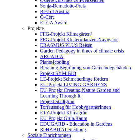
Österreichisches Umweltzeichen
Sonja-Bernadotte-Preis
Best of Austria
Ö-Cert
ELCA Award
Projekte
FFG-Projekt Klimagärten³
FFG-Projekt Kletterpflanzen-Navigator
ERASMUS PLUS Reisen
Garden Pedagogy in times of climate crisis
ARCADIA
Plants4cooling
Beratung Begrünung von Gemeindegebäuden
Projekt SYM:BIO
LE-Projekt Schmetterlinge fördern
EU-Projekt LIVING GARDENS
EU-Projekt Creating Nature Garden and
Learning Through It
Projekt Stadtgrün
Torfausstieg für HobbygärtnerInnen
ETZ-Projekt Klimagrün
EU-Projekt Grün.Raum
EDUGARD - Education in Gardens
ReHABITAT Siedlung
Soziale Einrichtungen