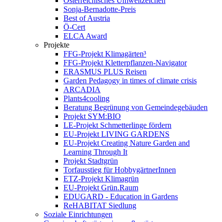
Österreichisches Umweltzeichen
Sonja-Bernadotte-Preis
Best of Austria
Ö-Cert
ELCA Award
Projekte
FFG-Projekt Klimagärten³
FFG-Projekt Kletterpflanzen-Navigator
ERASMUS PLUS Reisen
Garden Pedagogy in times of climate crisis
ARCADIA
Plants4cooling
Beratung Begrünung von Gemeindegebäuden
Projekt SYM:BIO
LE-Projekt Schmetterlinge fördern
EU-Projekt LIVING GARDENS
EU-Projekt Creating Nature Garden and
Learning Through It
Projekt Stadtgrün
Torfausstieg für HobbygärtnerInnen
ETZ-Projekt Klimagrün
EU-Projekt Grün.Raum
EDUGARD - Education in Gardens
ReHABITAT Siedlung
Soziale Einrichtungen