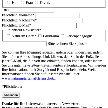
Herr
Frau
Divers
Titel
Pflichtfeld
Vorname
*
Pflichtfeld
Nachname
*
Pflichtfeld
E-Mail
*
Pflichtfeld
Newsletter
*
Natur im Garten
Grünraum
Gartenpädagogik
Bitte rechnen Sie 8 plus 9.
Sie können Ihre Meinung jederzeit ändern oder widerrufen, indem
Sie auf den Abbestellungs-Link klicken, den Sie in der Fußzeile
jeder E-Mail, die Sie von uns erhalten, finden können, oder indem
Sie uns unter newsletter@naturimgarten.at kontaktieren. Wir werden
Ihre Informationen mit Sorgfalt und Respekt behandeln. Weitere
Informationen finden Sie auf unserer Website unter
www.naturimgarten.at/datenschutz
.
*Pflichtfelder
Absenden
Danke für Ihr Interesse an unserem Newsletter.
In wenigen Minuten erhalten Sie eine Bestätigungs-Email. Folgen