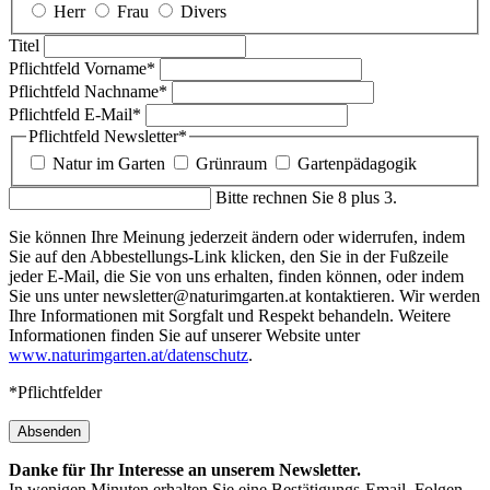
Herr
Frau
Divers
Titel
Pflichtfeld
Vorname
*
Pflichtfeld
Nachname
*
Pflichtfeld
E-Mail
*
Pflichtfeld
Newsletter
*
Natur im Garten
Grünraum
Gartenpädagogik
Bitte rechnen Sie 8 plus 3.
Sie können Ihre Meinung jederzeit ändern oder widerrufen, indem
Sie auf den Abbestellungs-Link klicken, den Sie in der Fußzeile
jeder E-Mail, die Sie von uns erhalten, finden können, oder indem
Sie uns unter newsletter@naturimgarten.at kontaktieren. Wir werden
Ihre Informationen mit Sorgfalt und Respekt behandeln. Weitere
Informationen finden Sie auf unserer Website unter
www.naturimgarten.at/datenschutz
.
*Pflichtfelder
Absenden
Danke für Ihr Interesse an unserem Newsletter.
In wenigen Minuten erhalten Sie eine Bestätigungs-Email. Folgen