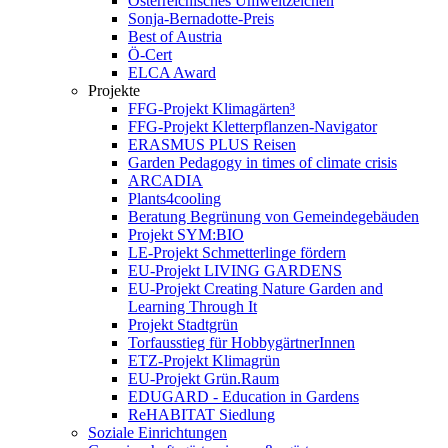
Österreichisches Umweltzeichen
Sonja-Bernadotte-Preis
Best of Austria
Ö-Cert
ELCA Award
Projekte
FFG-Projekt Klimagärten³
FFG-Projekt Kletterpflanzen-Navigator
ERASMUS PLUS Reisen
Garden Pedagogy in times of climate crisis
ARCADIA
Plants4cooling
Beratung Begrünung von Gemeindegebäuden
Projekt SYM:BIO
LE-Projekt Schmetterlinge fördern
EU-Projekt LIVING GARDENS
EU-Projekt Creating Nature Garden and
Learning Through It
Projekt Stadtgrün
Torfausstieg für HobbygärtnerInnen
ETZ-Projekt Klimagrün
EU-Projekt Grün.Raum
EDUGARD - Education in Gardens
ReHABITAT Siedlung
Soziale Einrichtungen