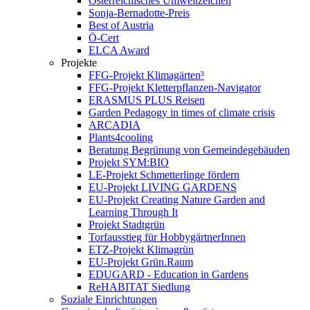
Österreichisches Umweltzeichen
Sonja-Bernadotte-Preis
Best of Austria
Ö-Cert
ELCA Award
Projekte
FFG-Projekt Klimagärten³
FFG-Projekt Kletterpflanzen-Navigator
ERASMUS PLUS Reisen
Garden Pedagogy in times of climate crisis
ARCADIA
Plants4cooling
Beratung Begrünung von Gemeindegebäuden
Projekt SYM:BIO
LE-Projekt Schmetterlinge fördern
EU-Projekt LIVING GARDENS
EU-Projekt Creating Nature Garden and
Learning Through It
Projekt Stadtgrün
Torfausstieg für HobbygärtnerInnen
ETZ-Projekt Klimagrün
EU-Projekt Grün.Raum
EDUGARD - Education in Gardens
ReHABITAT Siedlung
Soziale Einrichtungen