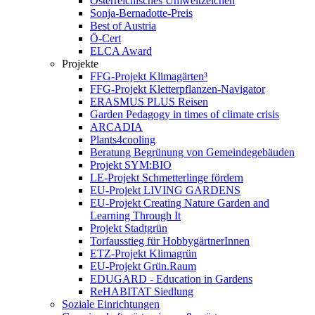
Österreichisches Umweltzeichen
Sonja-Bernadotte-Preis
Best of Austria
Ö-Cert
ELCA Award
Projekte
FFG-Projekt Klimagärten³
FFG-Projekt Kletterpflanzen-Navigator
ERASMUS PLUS Reisen
Garden Pedagogy in times of climate crisis
ARCADIA
Plants4cooling
Beratung Begrünung von Gemeindegebäuden
Projekt SYM:BIO
LE-Projekt Schmetterlinge fördern
EU-Projekt LIVING GARDENS
EU-Projekt Creating Nature Garden and
Learning Through It
Projekt Stadtgrün
Torfausstieg für HobbygärtnerInnen
ETZ-Projekt Klimagrün
EU-Projekt Grün.Raum
EDUGARD - Education in Gardens
ReHABITAT Siedlung
Soziale Einrichtungen