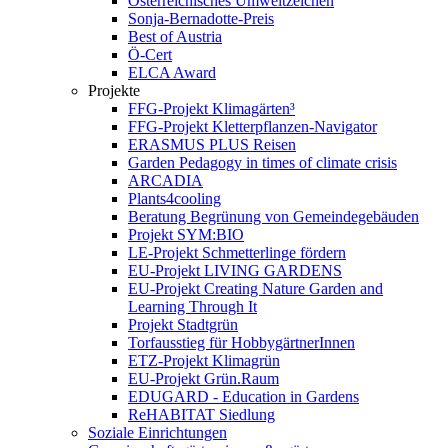
Österreichisches Umweltzeichen
Sonja-Bernadotte-Preis
Best of Austria
Ö-Cert
ELCA Award
Projekte
FFG-Projekt Klimagärten³
FFG-Projekt Kletterpflanzen-Navigator
ERASMUS PLUS Reisen
Garden Pedagogy in times of climate crisis
ARCADIA
Plants4cooling
Beratung Begrünung von Gemeindegebäuden
Projekt SYM:BIO
LE-Projekt Schmetterlinge fördern
EU-Projekt LIVING GARDENS
EU-Projekt Creating Nature Garden and
Learning Through It
Projekt Stadtgrün
Torfausstieg für HobbygärtnerInnen
ETZ-Projekt Klimagrün
EU-Projekt Grün.Raum
EDUGARD - Education in Gardens
ReHABITAT Siedlung
Soziale Einrichtungen