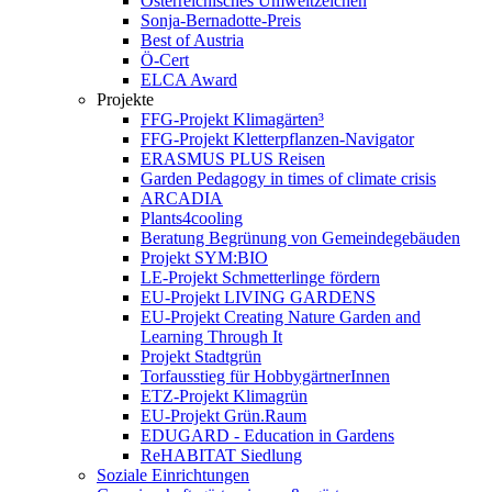
Österreichisches Umweltzeichen
Sonja-Bernadotte-Preis
Best of Austria
Ö-Cert
ELCA Award
Projekte
FFG-Projekt Klimagärten³
FFG-Projekt Kletterpflanzen-Navigator
ERASMUS PLUS Reisen
Garden Pedagogy in times of climate crisis
ARCADIA
Plants4cooling
Beratung Begrünung von Gemeindegebäuden
Projekt SYM:BIO
LE-Projekt Schmetterlinge fördern
EU-Projekt LIVING GARDENS
EU-Projekt Creating Nature Garden and
Learning Through It
Projekt Stadtgrün
Torfausstieg für HobbygärtnerInnen
ETZ-Projekt Klimagrün
EU-Projekt Grün.Raum
EDUGARD - Education in Gardens
ReHABITAT Siedlung
Soziale Einrichtungen