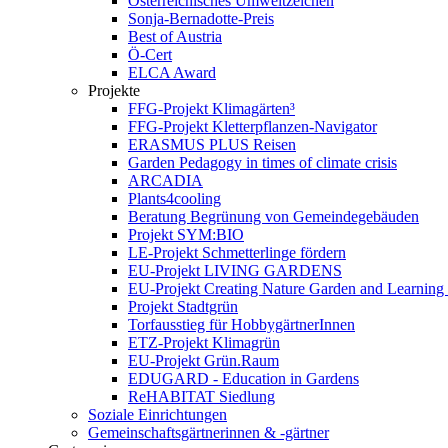
Österreichisches Umweltzeichen
Sonja-Bernadotte-Preis
Best of Austria
Ö-Cert
ELCA Award
Projekte
FFG-Projekt Klimagärten³
FFG-Projekt Kletterpflanzen-Navigator
ERASMUS PLUS Reisen
Garden Pedagogy in times of climate crisis
ARCADIA
Plants4cooling
Beratung Begrünung von Gemeindegebäuden
Projekt SYM:BIO
LE-Projekt Schmetterlinge fördern
EU-Projekt LIVING GARDENS
EU-Projekt Creating Nature Garden and Learning 
Projekt Stadtgrün
Torfausstieg für HobbygärtnerInnen
ETZ-Projekt Klimagrün
EU-Projekt Grün.Raum
EDUGARD - Education in Gardens
ReHABITAT Siedlung
Soziale Einrichtungen
Gemeinschaftsgärtnerinnen & -gärtner