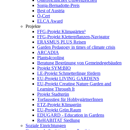
Österreichisches Umweltzeichen
Sonja-Bernadotte-Preis
Best of Austria
Ö-Cert
ELCA Award
Projekte
FFG-Projekt Klimagärten³
FFG-Projekt Kletterpflanzen-Navigator
ERASMUS PLUS Reisen
Garden Pedagogy in times of climate crisis
ARCADIA
Plants4cooling
Beratung Begrünung von Gemeindegebäuden
Projekt SYM:BIO
LE-Projekt Schmetterlinge fördern
EU-Projekt LIVING GARDENS
EU-Projekt Creating Nature Garden and
Learning Through It
Projekt Stadtgrün
Torfausstieg für HobbygärtnerInnen
ETZ-Projekt Klimagrün
EU-Projekt Grün.Raum
EDUGARD - Education in Gardens
ReHABITAT Siedlung
Soziale Einrichtungen