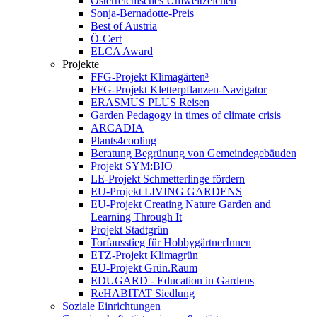
Österreichisches Umweltzeichen
Sonja-Bernadotte-Preis
Best of Austria
Ö-Cert
ELCA Award
Projekte
FFG-Projekt Klimagärten³
FFG-Projekt Kletterpflanzen-Navigator
ERASMUS PLUS Reisen
Garden Pedagogy in times of climate crisis
ARCADIA
Plants4cooling
Beratung Begrünung von Gemeindegebäuden
Projekt SYM:BIO
LE-Projekt Schmetterlinge fördern
EU-Projekt LIVING GARDENS
EU-Projekt Creating Nature Garden and
Learning Through It
Projekt Stadtgrün
Torfausstieg für HobbygärtnerInnen
ETZ-Projekt Klimagrün
EU-Projekt Grün.Raum
EDUGARD - Education in Gardens
ReHABITAT Siedlung
Soziale Einrichtungen