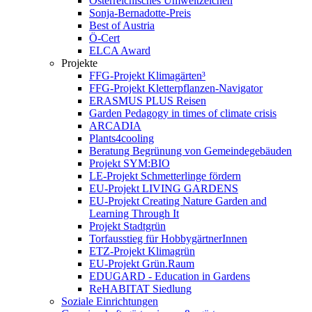
Österreichisches Umweltzeichen
Sonja-Bernadotte-Preis
Best of Austria
Ö-Cert
ELCA Award
Projekte
FFG-Projekt Klimagärten³
FFG-Projekt Kletterpflanzen-Navigator
ERASMUS PLUS Reisen
Garden Pedagogy in times of climate crisis
ARCADIA
Plants4cooling
Beratung Begrünung von Gemeindegebäuden
Projekt SYM:BIO
LE-Projekt Schmetterlinge fördern
EU-Projekt LIVING GARDENS
EU-Projekt Creating Nature Garden and
Learning Through It
Projekt Stadtgrün
Torfausstieg für HobbygärtnerInnen
ETZ-Projekt Klimagrün
EU-Projekt Grün.Raum
EDUGARD - Education in Gardens
ReHABITAT Siedlung
Soziale Einrichtungen