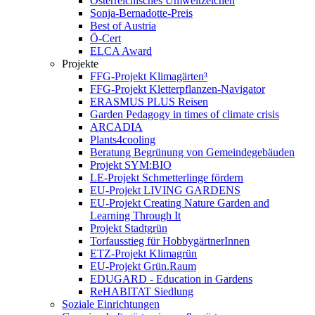
Österreichisches Umweltzeichen
Sonja-Bernadotte-Preis
Best of Austria
Ö-Cert
ELCA Award
Projekte
FFG-Projekt Klimagärten³
FFG-Projekt Kletterpflanzen-Navigator
ERASMUS PLUS Reisen
Garden Pedagogy in times of climate crisis
ARCADIA
Plants4cooling
Beratung Begrünung von Gemeindegebäuden
Projekt SYM:BIO
LE-Projekt Schmetterlinge fördern
EU-Projekt LIVING GARDENS
EU-Projekt Creating Nature Garden and
Learning Through It
Projekt Stadtgrün
Torfausstieg für HobbygärtnerInnen
ETZ-Projekt Klimagrün
EU-Projekt Grün.Raum
EDUGARD - Education in Gardens
ReHABITAT Siedlung
Soziale Einrichtungen