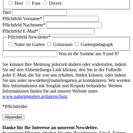
Herr
Frau
Divers
Titel
Pflichtfeld
Vorname
*
Pflichtfeld
Nachname
*
Pflichtfeld
E-Mail
*
Pflichtfeld
Newsletter
*
Natur im Garten
Grünraum
Gartenpädagogik
Was ist die Summe aus 9 und 8?
Sie können Ihre Meinung jederzeit ändern oder widerrufen, indem
Sie auf den Abbestellungs-Link klicken, den Sie in der Fußzeile
jeder E-Mail, die Sie von uns erhalten, finden können, oder indem
Sie uns unter newsletter@naturimgarten.at kontaktieren. Wir werden
Ihre Informationen mit Sorgfalt und Respekt behandeln. Weitere
Informationen finden Sie auf unserer Website unter
www.naturimgarten.at/datenschutz
.
*Pflichtfelder
Absenden
Danke für Ihr Interesse an unserem Newsletter.
In wenigen Minuten erhalten Sie eine Bestätigungs-Email. Folgen