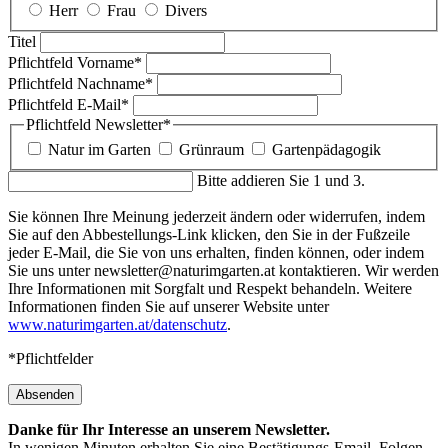
Herr
Frau
Divers
Titel
Pflichtfeld
Vorname
*
Pflichtfeld
Nachname
*
Pflichtfeld
E-Mail
*
Pflichtfeld
Newsletter
*
Natur im Garten
Grünraum
Gartenpädagogik
Bitte addieren Sie 1 und 3.
Sie können Ihre Meinung jederzeit ändern oder widerrufen, indem
Sie auf den Abbestellungs-Link klicken, den Sie in der Fußzeile
jeder E-Mail, die Sie von uns erhalten, finden können, oder indem
Sie uns unter newsletter@naturimgarten.at kontaktieren. Wir werden
Ihre Informationen mit Sorgfalt und Respekt behandeln. Weitere
Informationen finden Sie auf unserer Website unter
www.naturimgarten.at/datenschutz
.
*Pflichtfelder
Absenden
Danke für Ihr Interesse an unserem Newsletter.
In wenigen Minuten erhalten Sie eine Bestätigungs-Email. Folgen