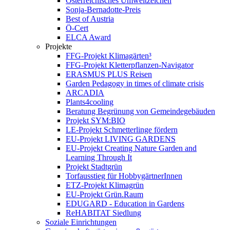
Österreichisches Umweltzeichen
Sonja-Bernadotte-Preis
Best of Austria
Ö-Cert
ELCA Award
Projekte
FFG-Projekt Klimagärten³
FFG-Projekt Kletterpflanzen-Navigator
ERASMUS PLUS Reisen
Garden Pedagogy in times of climate crisis
ARCADIA
Plants4cooling
Beratung Begrünung von Gemeindegebäuden
Projekt SYM:BIO
LE-Projekt Schmetterlinge fördern
EU-Projekt LIVING GARDENS
EU-Projekt Creating Nature Garden and
Learning Through It
Projekt Stadtgrün
Torfausstieg für HobbygärtnerInnen
ETZ-Projekt Klimagrün
EU-Projekt Grün.Raum
EDUGARD - Education in Gardens
ReHABITAT Siedlung
Soziale Einrichtungen