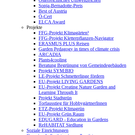
Österreichisches Umweltzeichen
Sonja-Bernadotte-Preis
Best of Austria
Ö-Cert
ELCA Award
Projekte
FFG-Projekt Klimagärten³
FFG-Projekt Kletterpflanzen-Navigator
ERASMUS PLUS Reisen
Garden Pedagogy in times of climate crisis
ARCADIA
Plants4cooling
Beratung Begrünung von Gemeindegebäuden
Projekt SYM:BIO
LE-Projekt Schmetterlinge fördern
EU-Projekt LIVING GARDENS
EU-Projekt Creating Nature Garden and
Learning Through It
Projekt Stadtgrün
Torfausstieg für HobbygärtnerInnen
ETZ-Projekt Klimagrün
EU-Projekt Grün.Raum
EDUGARD - Education in Gardens
ReHABITAT Siedlung
Soziale Einrichtungen