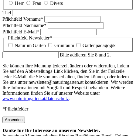
Herr
Frau
Divers
Titel
Pflichtfeld
Vorname
*
Pflichtfeld
Nachname
*
Pflichtfeld
E-Mail
*
Pflichtfeld
Newsletter
*
Natur im Garten
Grünraum
Gartenpädagogik
Bitte addieren Sie 8 und 2.
Sie können Ihre Meinung jederzeit ändern oder widerrufen, indem
Sie auf den Abbestellungs-Link klicken, den Sie in der Fußzeile
jeder E-Mail, die Sie von uns erhalten, finden können, oder indem
Sie uns unter newsletter@naturimgarten.at kontaktieren. Wir werden
Ihre Informationen mit Sorgfalt und Respekt behandeln. Weitere
Informationen finden Sie auf unserer Website unter
www.naturimgarten.at/datenschutz
.
*Pflichtfelder
Absenden
Danke für Ihr Interesse an unserem Newsletter.
In wenigen Minuten erhalten Sie eine Bestätigungs-Email. Folgen