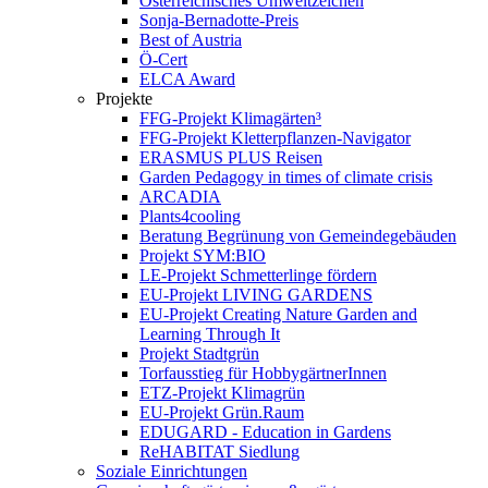
Österreichisches Umweltzeichen
Sonja-Bernadotte-Preis
Best of Austria
Ö-Cert
ELCA Award
Projekte
FFG-Projekt Klimagärten³
FFG-Projekt Kletterpflanzen-Navigator
ERASMUS PLUS Reisen
Garden Pedagogy in times of climate crisis
ARCADIA
Plants4cooling
Beratung Begrünung von Gemeindegebäuden
Projekt SYM:BIO
LE-Projekt Schmetterlinge fördern
EU-Projekt LIVING GARDENS
EU-Projekt Creating Nature Garden and
Learning Through It
Projekt Stadtgrün
Torfausstieg für HobbygärtnerInnen
ETZ-Projekt Klimagrün
EU-Projekt Grün.Raum
EDUGARD - Education in Gardens
ReHABITAT Siedlung
Soziale Einrichtungen