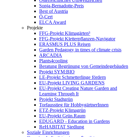
Österreichisches Umweltzeichen
Sonja-Bernadotte-Preis
Best of Austria
Ö-Cert
ELCA Award
Projekte
FFG-Projekt Klimagärten³
FFG-Projekt Kletterpflanzen-Navigator
ERASMUS PLUS Reisen
Garden Pedagogy in times of climate crisis
ARCADIA
Plants4cooling
Beratung Begrünung von Gemeindegebäuden
Projekt SYM:BIO
LE-Projekt Schmetterlinge fördern
EU-Projekt LIVING GARDENS
EU-Projekt Creating Nature Garden and
Learning Through It
Projekt Stadtgrün
Torfausstieg für HobbygärtnerInnen
ETZ-Projekt Klimagrün
EU-Projekt Grün.Raum
EDUGARD - Education in Gardens
ReHABITAT Siedlung
Soziale Einrichtungen