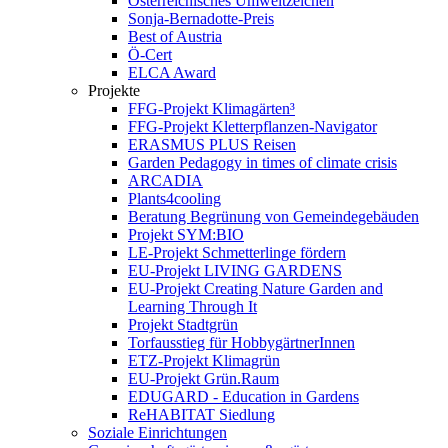
Österreichisches Umweltzeichen
Sonja-Bernadotte-Preis
Best of Austria
Ö-Cert
ELCA Award
Projekte
FFG-Projekt Klimagärten³
FFG-Projekt Kletterpflanzen-Navigator
ERASMUS PLUS Reisen
Garden Pedagogy in times of climate crisis
ARCADIA
Plants4cooling
Beratung Begrünung von Gemeindegebäuden
Projekt SYM:BIO
LE-Projekt Schmetterlinge fördern
EU-Projekt LIVING GARDENS
EU-Projekt Creating Nature Garden and
Learning Through It
Projekt Stadtgrün
Torfausstieg für HobbygärtnerInnen
ETZ-Projekt Klimagrün
EU-Projekt Grün.Raum
EDUGARD - Education in Gardens
ReHABITAT Siedlung
Soziale Einrichtungen