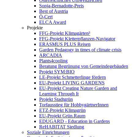
Österreichisches Umweltzeichen
Sonja-Bernadotte-Preis
Best of Austria
Ö-Cert
ELCA Award
Projekte
FFG-Projekt Klimagärten³
FFG-Projekt Kletterpflanzen-Navigator
ERASMUS PLUS Reisen
Garden Pedagogy in times of climate crisis
ARCADIA
Plants4cooling
Beratung Begrünung von Gemeindegebäuden
Projekt SYM:BIO
LE-Projekt Schmetterlinge fördern
EU-Projekt LIVING GARDENS
EU-Projekt Creating Nature Garden and
Learning Through It
Projekt Stadtgrün
Torfausstieg für HobbygärtnerInnen
ETZ-Projekt Klimagrün
EU-Projekt Grün.Raum
EDUGARD - Education in Gardens
ReHABITAT Siedlung
Soziale Einrichtungen