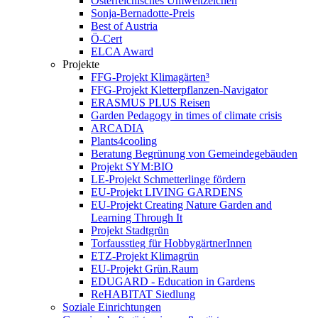
Österreichisches Umweltzeichen
Sonja-Bernadotte-Preis
Best of Austria
Ö-Cert
ELCA Award
Projekte
FFG-Projekt Klimagärten³
FFG-Projekt Kletterpflanzen-Navigator
ERASMUS PLUS Reisen
Garden Pedagogy in times of climate crisis
ARCADIA
Plants4cooling
Beratung Begrünung von Gemeindegebäuden
Projekt SYM:BIO
LE-Projekt Schmetterlinge fördern
EU-Projekt LIVING GARDENS
EU-Projekt Creating Nature Garden and
Learning Through It
Projekt Stadtgrün
Torfausstieg für HobbygärtnerInnen
ETZ-Projekt Klimagrün
EU-Projekt Grün.Raum
EDUGARD - Education in Gardens
ReHABITAT Siedlung
Soziale Einrichtungen