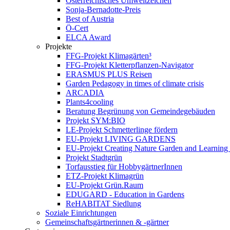
Österreichisches Umweltzeichen
Sonja-Bernadotte-Preis
Best of Austria
Ö-Cert
ELCA Award
Projekte
FFG-Projekt Klimagärten³
FFG-Projekt Kletterpflanzen-Navigator
ERASMUS PLUS Reisen
Garden Pedagogy in times of climate crisis
ARCADIA
Plants4cooling
Beratung Begrünung von Gemeindegebäuden
Projekt SYM:BIO
LE-Projekt Schmetterlinge fördern
EU-Projekt LIVING GARDENS
EU-Projekt Creating Nature Garden and Learning 
Projekt Stadtgrün
Torfausstieg für HobbygärtnerInnen
ETZ-Projekt Klimagrün
EU-Projekt Grün.Raum
EDUGARD - Education in Gardens
ReHABITAT Siedlung
Soziale Einrichtungen
Gemeinschaftsgärtnerinnen & -gärtner