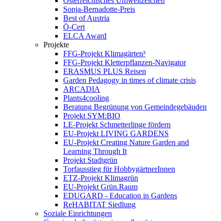
Österreichisches Umweltzeichen
Sonja-Bernadotte-Preis
Best of Austria
Ö-Cert
ELCA Award
Projekte
FFG-Projekt Klimagärten³
FFG-Projekt Kletterpflanzen-Navigator
ERASMUS PLUS Reisen
Garden Pedagogy in times of climate crisis
ARCADIA
Plants4cooling
Beratung Begrünung von Gemeindegebäuden
Projekt SYM:BIO
LE-Projekt Schmetterlinge fördern
EU-Projekt LIVING GARDENS
EU-Projekt Creating Nature Garden and
Learning Through It
Projekt Stadtgrün
Torfausstieg für HobbygärtnerInnen
ETZ-Projekt Klimagrün
EU-Projekt Grün.Raum
EDUGARD - Education in Gardens
ReHABITAT Siedlung
Soziale Einrichtungen