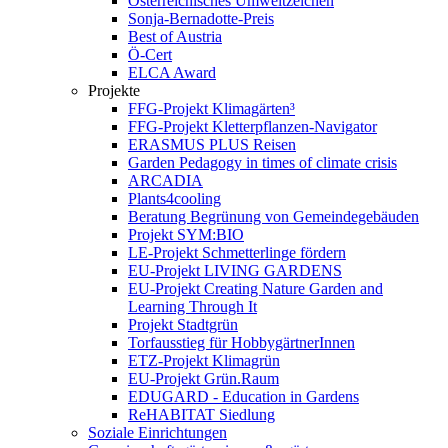
Österreichisches Umweltzeichen
Sonja-Bernadotte-Preis
Best of Austria
Ö-Cert
ELCA Award
Projekte
FFG-Projekt Klimagärten³
FFG-Projekt Kletterpflanzen-Navigator
ERASMUS PLUS Reisen
Garden Pedagogy in times of climate crisis
ARCADIA
Plants4cooling
Beratung Begrünung von Gemeindegebäuden
Projekt SYM:BIO
LE-Projekt Schmetterlinge fördern
EU-Projekt LIVING GARDENS
EU-Projekt Creating Nature Garden and
Learning Through It
Projekt Stadtgrün
Torfausstieg für HobbygärtnerInnen
ETZ-Projekt Klimagrün
EU-Projekt Grün.Raum
EDUGARD - Education in Gardens
ReHABITAT Siedlung
Soziale Einrichtungen