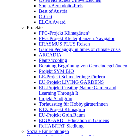
Österreichisches Umweltzeichen
Sonja-Bernadotte-Preis
Best of Austria
Ö-Cert
ELCA Award
Projekte
FFG-Projekt Klimagärten³
FFG-Projekt Kletterpflanzen-Navigator
ERASMUS PLUS Reisen
Garden Pedagogy in times of climate crisis
ARCADIA
Plants4cooling
Beratung Begrünung von Gemeindegebäuden
Projekt SYM:BIO
LE-Projekt Schmetterlinge fördern
EU-Projekt LIVING GARDENS
EU-Projekt Creating Nature Garden and
Learning Through It
Projekt Stadtgrün
Torfausstieg für HobbygärtnerInnen
ETZ-Projekt Klimagrün
EU-Projekt Grün.Raum
EDUGARD - Education in Gardens
ReHABITAT Siedlung
Soziale Einrichtungen