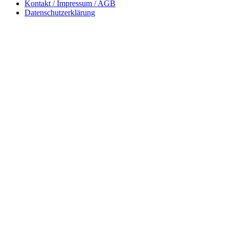
Kontakt / Impressum / AGB
Datenschutzerklärung
„Natur im Garten“ Telefon:
+43 (0) 2742 / 74 333