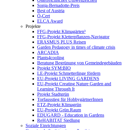
Österreichisches Umweltzeichen
Sonja-Bernadotte-Preis
Best of Austria
Ö-Cert
ELCA Award
Projekte
FFG-Projekt Klimagärten³
FFG-Projekt Kletterpflanzen-Navigator
ERASMUS PLUS Reisen
Garden Pedagogy in times of climate crisis
ARCADIA
Plants4cooling
Beratung Begrünung von Gemeindegebäuden
Projekt SYM:BIO
LE-Projekt Schmetterlinge fördern
EU-Projekt LIVING GARDENS
EU-Projekt Creating Nature Garden and
Learning Through It
Projekt Stadtgrün
Torfausstieg für HobbygärtnerInnen
ETZ-Projekt Klimagrün
EU-Projekt Grün.Raum
EDUGARD - Education in Gardens
ReHABITAT Siedlung
Soziale Einrichtungen