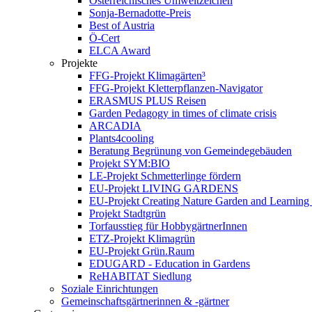
Österreichisches Umweltzeichen
Sonja-Bernadotte-Preis
Best of Austria
Ö-Cert
ELCA Award
Projekte
FFG-Projekt Klimagärten³
FFG-Projekt Kletterpflanzen-Navigator
ERASMUS PLUS Reisen
Garden Pedagogy in times of climate crisis
ARCADIA
Plants4cooling
Beratung Begrünung von Gemeindegebäuden
Projekt SYM:BIO
LE-Projekt Schmetterlinge fördern
EU-Projekt LIVING GARDENS
EU-Projekt Creating Nature Garden and Learning 
Projekt Stadtgrün
Torfausstieg für HobbygärtnerInnen
ETZ-Projekt Klimagrün
EU-Projekt Grün.Raum
EDUGARD - Education in Gardens
ReHABITAT Siedlung
Soziale Einrichtungen
Gemeinschaftsgärtnerinnen & -gärtner