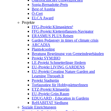
Österreichisches Umweltzeichen
Sonja-Bernadotte-Preis
Best of Austria
Ö-Cert
ELCA Award
Projekte
FFG-Projekt Klimagärten³
FFG-Projekt Kletterpflanzen-Navigator
ERASMUS PLUS Reisen
Garden Pedagogy in times of climate crisis
ARCADIA
Plants4cooling
Beratung Begrünung von Gemeindegebäuden
Projekt SYM:BIO
LE-Projekt Schmetterlinge fördern
EU-Projekt LIVING GARDENS
EU-Projekt Creating Nature Garden and
Learning Through It
Projekt Stadtgrün
Torfausstieg für HobbygärtnerInnen
ETZ-Projekt Klimagrün
EU-Projekt Grün.Raum
EDUGARD - Education in Gardens
ReHABITAT Siedlung
Soziale Einrichtungen