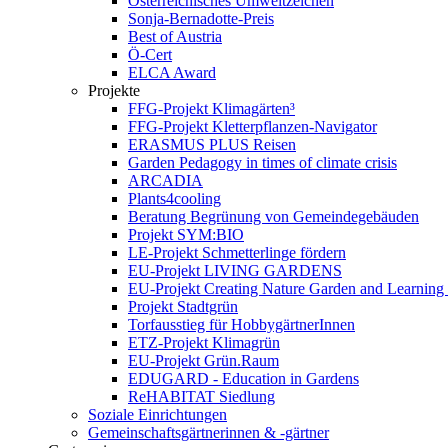
Österreichisches Umweltzeichen
Sonja-Bernadotte-Preis
Best of Austria
Ö-Cert
ELCA Award
Projekte
FFG-Projekt Klimagärten³
FFG-Projekt Kletterpflanzen-Navigator
ERASMUS PLUS Reisen
Garden Pedagogy in times of climate crisis
ARCADIA
Plants4cooling
Beratung Begrünung von Gemeindegebäuden
Projekt SYM:BIO
LE-Projekt Schmetterlinge fördern
EU-Projekt LIVING GARDENS
EU-Projekt Creating Nature Garden and Learning 
Projekt Stadtgrün
Torfausstieg für HobbygärtnerInnen
ETZ-Projekt Klimagrün
EU-Projekt Grün.Raum
EDUGARD - Education in Gardens
ReHABITAT Siedlung
Soziale Einrichtungen
Gemeinschaftsgärtnerinnen & -gärtner