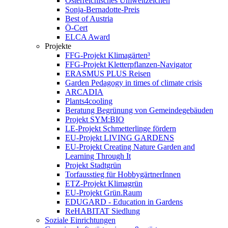
Österreichisches Umweltzeichen
Sonja-Bernadotte-Preis
Best of Austria
Ö-Cert
ELCA Award
Projekte
FFG-Projekt Klimagärten³
FFG-Projekt Kletterpflanzen-Navigator
ERASMUS PLUS Reisen
Garden Pedagogy in times of climate crisis
ARCADIA
Plants4cooling
Beratung Begrünung von Gemeindegebäuden
Projekt SYM:BIO
LE-Projekt Schmetterlinge fördern
EU-Projekt LIVING GARDENS
EU-Projekt Creating Nature Garden and
Learning Through It
Projekt Stadtgrün
Torfausstieg für HobbygärtnerInnen
ETZ-Projekt Klimagrün
EU-Projekt Grün.Raum
EDUGARD - Education in Gardens
ReHABITAT Siedlung
Soziale Einrichtungen