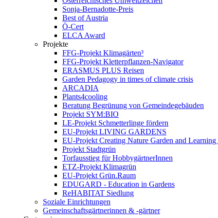
Österreichisches Umweltzeichen
Sonja-Bernadotte-Preis
Best of Austria
Ö-Cert
ELCA Award
Projekte
FFG-Projekt Klimagärten³
FFG-Projekt Kletterpflanzen-Navigator
ERASMUS PLUS Reisen
Garden Pedagogy in times of climate crisis
ARCADIA
Plants4cooling
Beratung Begrünung von Gemeindegebäuden
Projekt SYM:BIO
LE-Projekt Schmetterlinge fördern
EU-Projekt LIVING GARDENS
EU-Projekt Creating Nature Garden and Learning 
Projekt Stadtgrün
Torfausstieg für HobbygärtnerInnen
ETZ-Projekt Klimagrün
EU-Projekt Grün.Raum
EDUGARD - Education in Gardens
ReHABITAT Siedlung
Soziale Einrichtungen
Gemeinschaftsgärtnerinnen & -gärtner