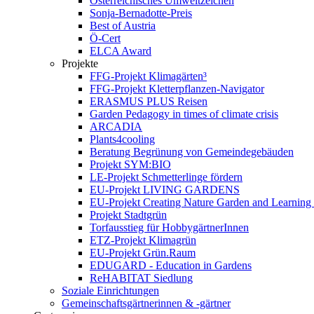
Österreichisches Umweltzeichen
Sonja-Bernadotte-Preis
Best of Austria
Ö-Cert
ELCA Award
Projekte
FFG-Projekt Klimagärten³
FFG-Projekt Kletterpflanzen-Navigator
ERASMUS PLUS Reisen
Garden Pedagogy in times of climate crisis
ARCADIA
Plants4cooling
Beratung Begrünung von Gemeindegebäuden
Projekt SYM:BIO
LE-Projekt Schmetterlinge fördern
EU-Projekt LIVING GARDENS
EU-Projekt Creating Nature Garden and Learning 
Projekt Stadtgrün
Torfausstieg für HobbygärtnerInnen
ETZ-Projekt Klimagrün
EU-Projekt Grün.Raum
EDUGARD - Education in Gardens
ReHABITAT Siedlung
Soziale Einrichtungen
Gemeinschaftsgärtnerinnen & -gärtner