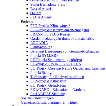
Österreichisches Umweltzeichen
Sonja-Bernadotte-Preis
Best of Austria
Ö-Cert
ELCA Award
Projekte
FFG-Projekt Klimagärten³
FFG-Projekt Kletterpflanzen-Navigator
ERASMUS PLUS Reisen
Garden Pedagogy in times of climate crisis
ARCADIA
Plants4cooling
Beratung Begrünung von Gemeindegebäuden
Projekt SYM:BIO
LE-Projekt Schmetterlinge fördern
EU-Projekt LIVING GARDENS
EU-Projekt Creating Nature Garden and Learning 
Projekt Stadtgrün
Torfausstieg für HobbygärtnerInnen
ETZ-Projekt Klimagrün
EU-Projekt Grün.Raum
EDUGARD - Education in Gardens
ReHABITAT Siedlung
Soziale Einrichtungen
Gemeinschaftsgärtnerinnen & -gärtner