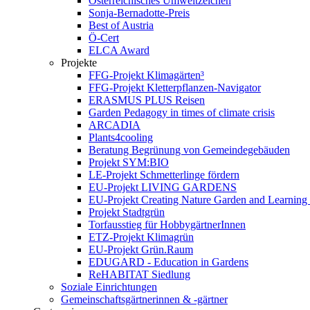
Österreichisches Umweltzeichen
Sonja-Bernadotte-Preis
Best of Austria
Ö-Cert
ELCA Award
Projekte
FFG-Projekt Klimagärten³
FFG-Projekt Kletterpflanzen-Navigator
ERASMUS PLUS Reisen
Garden Pedagogy in times of climate crisis
ARCADIA
Plants4cooling
Beratung Begrünung von Gemeindegebäuden
Projekt SYM:BIO
LE-Projekt Schmetterlinge fördern
EU-Projekt LIVING GARDENS
EU-Projekt Creating Nature Garden and Learning 
Projekt Stadtgrün
Torfausstieg für HobbygärtnerInnen
ETZ-Projekt Klimagrün
EU-Projekt Grün.Raum
EDUGARD - Education in Gardens
ReHABITAT Siedlung
Soziale Einrichtungen
Gemeinschaftsgärtnerinnen & -gärtner