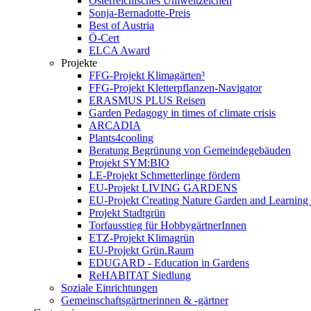
Österreichisches Umweltzeichen
Sonja-Bernadotte-Preis
Best of Austria
Ö-Cert
ELCA Award
Projekte
FFG-Projekt Klimagärten³
FFG-Projekt Kletterpflanzen-Navigator
ERASMUS PLUS Reisen
Garden Pedagogy in times of climate crisis
ARCADIA
Plants4cooling
Beratung Begrünung von Gemeindegebäuden
Projekt SYM:BIO
LE-Projekt Schmetterlinge fördern
EU-Projekt LIVING GARDENS
EU-Projekt Creating Nature Garden and Learning 
Projekt Stadtgrün
Torfausstieg für HobbygärtnerInnen
ETZ-Projekt Klimagrün
EU-Projekt Grün.Raum
EDUGARD - Education in Gardens
ReHABITAT Siedlung
Soziale Einrichtungen
Gemeinschaftsgärtnerinnen & -gärtner