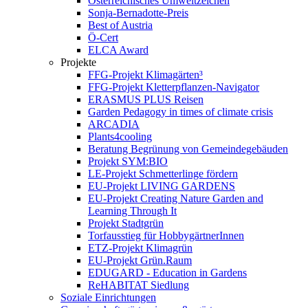
Österreichisches Umweltzeichen
Sonja-Bernadotte-Preis
Best of Austria
Ö-Cert
ELCA Award
Projekte
FFG-Projekt Klimagärten³
FFG-Projekt Kletterpflanzen-Navigator
ERASMUS PLUS Reisen
Garden Pedagogy in times of climate crisis
ARCADIA
Plants4cooling
Beratung Begrünung von Gemeindegebäuden
Projekt SYM:BIO
LE-Projekt Schmetterlinge fördern
EU-Projekt LIVING GARDENS
EU-Projekt Creating Nature Garden and
Learning Through It
Projekt Stadtgrün
Torfausstieg für HobbygärtnerInnen
ETZ-Projekt Klimagrün
EU-Projekt Grün.Raum
EDUGARD - Education in Gardens
ReHABITAT Siedlung
Soziale Einrichtungen