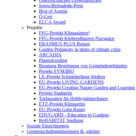
Österreichisches Umweltzeichen
Sonja-Bernadotte-Preis
Best of Austria
Ö-Cert
ELCA Award
Projekte
FFG-Projekt Klimagärten³
FFG-Projekt Kletterpflanzen-Navigator
ERASMUS PLUS Reisen
Garden Pedagogy in times of climate crisis
ARCADIA
Plants4cooling
Beratung Begrünung von Gemeindegebäuden
Projekt SYM:BIO
LE-Projekt Schmetterlinge fördern
EU-Projekt LIVING GARDENS
EU-Projekt Creating Nature Garden and Learning 
Projekt Stadtgrün
Torfausstieg für HobbygärtnerInnen
ETZ-Projekt Klimagrün
EU-Projekt Grün.Raum
EDUGARD - Education in Gardens
ReHABITAT Siedlung
Soziale Einrichtungen
Gemeinschaftsgärtnerinnen & -gärtner