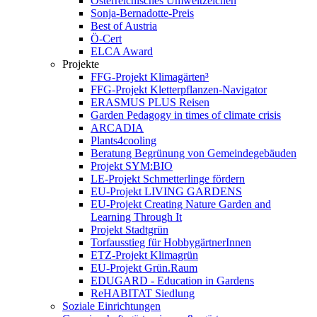
Österreichisches Umweltzeichen
Sonja-Bernadotte-Preis
Best of Austria
Ö-Cert
ELCA Award
Projekte
FFG-Projekt Klimagärten³
FFG-Projekt Kletterpflanzen-Navigator
ERASMUS PLUS Reisen
Garden Pedagogy in times of climate crisis
ARCADIA
Plants4cooling
Beratung Begrünung von Gemeindegebäuden
Projekt SYM:BIO
LE-Projekt Schmetterlinge fördern
EU-Projekt LIVING GARDENS
EU-Projekt Creating Nature Garden and
Learning Through It
Projekt Stadtgrün
Torfausstieg für HobbygärtnerInnen
ETZ-Projekt Klimagrün
EU-Projekt Grün.Raum
EDUGARD - Education in Gardens
ReHABITAT Siedlung
Soziale Einrichtungen