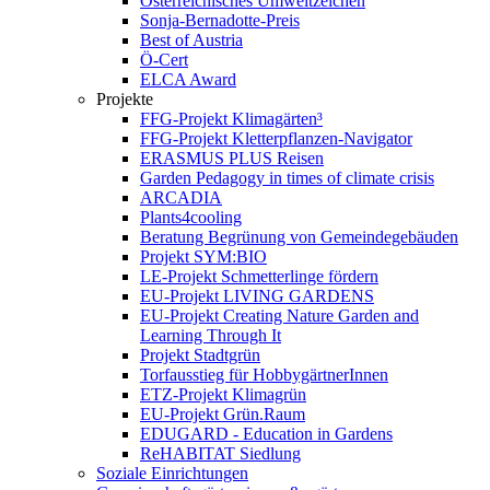
Österreichisches Umweltzeichen
Sonja-Bernadotte-Preis
Best of Austria
Ö-Cert
ELCA Award
Projekte
FFG-Projekt Klimagärten³
FFG-Projekt Kletterpflanzen-Navigator
ERASMUS PLUS Reisen
Garden Pedagogy in times of climate crisis
ARCADIA
Plants4cooling
Beratung Begrünung von Gemeindegebäuden
Projekt SYM:BIO
LE-Projekt Schmetterlinge fördern
EU-Projekt LIVING GARDENS
EU-Projekt Creating Nature Garden and
Learning Through It
Projekt Stadtgrün
Torfausstieg für HobbygärtnerInnen
ETZ-Projekt Klimagrün
EU-Projekt Grün.Raum
EDUGARD - Education in Gardens
ReHABITAT Siedlung
Soziale Einrichtungen