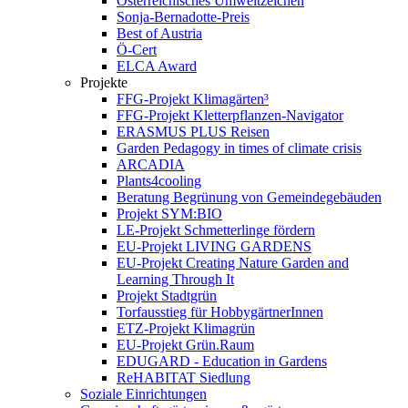
Österreichisches Umweltzeichen
Sonja-Bernadotte-Preis
Best of Austria
Ö-Cert
ELCA Award
Projekte
FFG-Projekt Klimagärten³
FFG-Projekt Kletterpflanzen-Navigator
ERASMUS PLUS Reisen
Garden Pedagogy in times of climate crisis
ARCADIA
Plants4cooling
Beratung Begrünung von Gemeindegebäuden
Projekt SYM:BIO
LE-Projekt Schmetterlinge fördern
EU-Projekt LIVING GARDENS
EU-Projekt Creating Nature Garden and
Learning Through It
Projekt Stadtgrün
Torfausstieg für HobbygärtnerInnen
ETZ-Projekt Klimagrün
EU-Projekt Grün.Raum
EDUGARD - Education in Gardens
ReHABITAT Siedlung
Soziale Einrichtungen