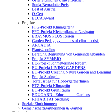
Österreichisches Umweltzeichen
Sonja-Bernadotte-Preis
Best of Austria
Ö-Cert
ELCA Award
Projekte
FFG-Projekt Klimagärten³
FFG-Projekt Kletterpflanzen-Navigator
ERASMUS PLUS Reisen
Garden Pedagogy in times of climate crisis
ARCADIA
Plants4cooling
Beratung Begrünung von Gemeindegebäuden
Projekt SYM:BIO
LE-Projekt Schmetterlinge fördern
EU-Projekt LIVING GARDENS
EU-Projekt Creating Nature Garden and Learning 
Projekt Stadtgrün
Torfausstieg für HobbygärtnerInnen
ETZ-Projekt Klimagrün
EU-Projekt Grün.Raum
EDUGARD - Education in Gardens
ReHABITAT Siedlung
Soziale Einrichtungen
Gemeinschaftsgärtnerinnen & -gärtner