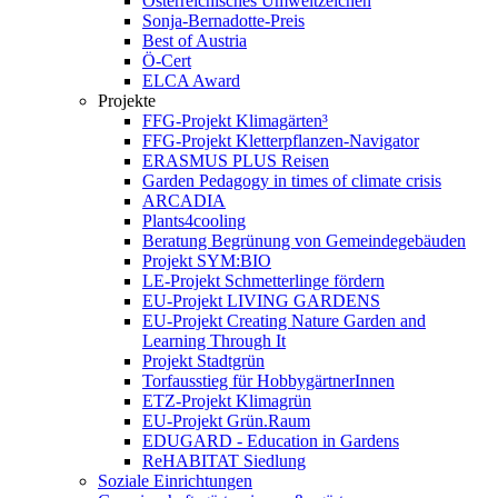
Österreichisches Umweltzeichen
Sonja-Bernadotte-Preis
Best of Austria
Ö-Cert
ELCA Award
Projekte
FFG-Projekt Klimagärten³
FFG-Projekt Kletterpflanzen-Navigator
ERASMUS PLUS Reisen
Garden Pedagogy in times of climate crisis
ARCADIA
Plants4cooling
Beratung Begrünung von Gemeindegebäuden
Projekt SYM:BIO
LE-Projekt Schmetterlinge fördern
EU-Projekt LIVING GARDENS
EU-Projekt Creating Nature Garden and
Learning Through It
Projekt Stadtgrün
Torfausstieg für HobbygärtnerInnen
ETZ-Projekt Klimagrün
EU-Projekt Grün.Raum
EDUGARD - Education in Gardens
ReHABITAT Siedlung
Soziale Einrichtungen