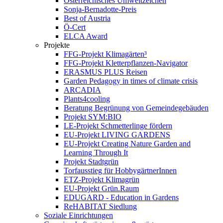
Österreichisches Umweltzeichen
Sonja-Bernadotte-Preis
Best of Austria
Ö-Cert
ELCA Award
Projekte
FFG-Projekt Klimagärten³
FFG-Projekt Kletterpflanzen-Navigator
ERASMUS PLUS Reisen
Garden Pedagogy in times of climate crisis
ARCADIA
Plants4cooling
Beratung Begrünung von Gemeindegebäuden
Projekt SYM:BIO
LE-Projekt Schmetterlinge fördern
EU-Projekt LIVING GARDENS
EU-Projekt Creating Nature Garden and
Learning Through It
Projekt Stadtgrün
Torfausstieg für HobbygärtnerInnen
ETZ-Projekt Klimagrün
EU-Projekt Grün.Raum
EDUGARD - Education in Gardens
ReHABITAT Siedlung
Soziale Einrichtungen