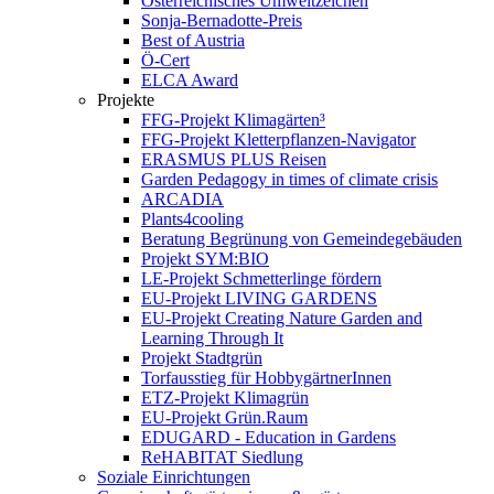
Österreichisches Umweltzeichen
Sonja-Bernadotte-Preis
Best of Austria
Ö-Cert
ELCA Award
Projekte
FFG-Projekt Klimagärten³
FFG-Projekt Kletterpflanzen-Navigator
ERASMUS PLUS Reisen
Garden Pedagogy in times of climate crisis
ARCADIA
Plants4cooling
Beratung Begrünung von Gemeindegebäuden
Projekt SYM:BIO
LE-Projekt Schmetterlinge fördern
EU-Projekt LIVING GARDENS
EU-Projekt Creating Nature Garden and
Learning Through It
Projekt Stadtgrün
Torfausstieg für HobbygärtnerInnen
ETZ-Projekt Klimagrün
EU-Projekt Grün.Raum
EDUGARD - Education in Gardens
ReHABITAT Siedlung
Soziale Einrichtungen