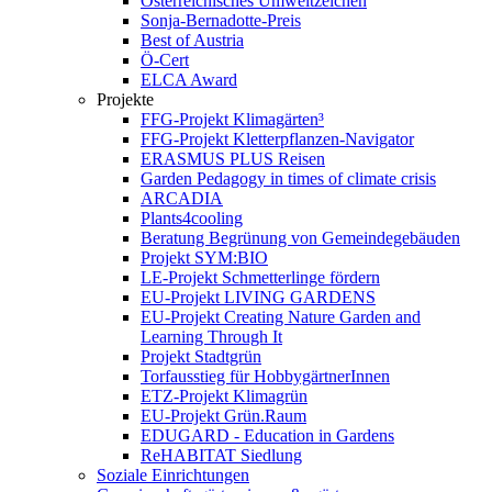
Österreichisches Umweltzeichen
Sonja-Bernadotte-Preis
Best of Austria
Ö-Cert
ELCA Award
Projekte
FFG-Projekt Klimagärten³
FFG-Projekt Kletterpflanzen-Navigator
ERASMUS PLUS Reisen
Garden Pedagogy in times of climate crisis
ARCADIA
Plants4cooling
Beratung Begrünung von Gemeindegebäuden
Projekt SYM:BIO
LE-Projekt Schmetterlinge fördern
EU-Projekt LIVING GARDENS
EU-Projekt Creating Nature Garden and
Learning Through It
Projekt Stadtgrün
Torfausstieg für HobbygärtnerInnen
ETZ-Projekt Klimagrün
EU-Projekt Grün.Raum
EDUGARD - Education in Gardens
ReHABITAT Siedlung
Soziale Einrichtungen