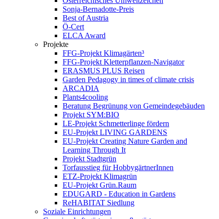
Österreichisches Umweltzeichen
Sonja-Bernadotte-Preis
Best of Austria
Ö-Cert
ELCA Award
Projekte
FFG-Projekt Klimagärten³
FFG-Projekt Kletterpflanzen-Navigator
ERASMUS PLUS Reisen
Garden Pedagogy in times of climate crisis
ARCADIA
Plants4cooling
Beratung Begrünung von Gemeindegebäuden
Projekt SYM:BIO
LE-Projekt Schmetterlinge fördern
EU-Projekt LIVING GARDENS
EU-Projekt Creating Nature Garden and
Learning Through It
Projekt Stadtgrün
Torfausstieg für HobbygärtnerInnen
ETZ-Projekt Klimagrün
EU-Projekt Grün.Raum
EDUGARD - Education in Gardens
ReHABITAT Siedlung
Soziale Einrichtungen