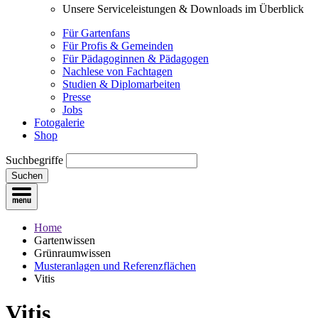
Unsere Serviceleistungen & Downloads im Überblick
Für Gartenfans
Für Profis & Gemeinden
Für Pädagoginnen & Pädagogen
Nachlese von Fachtagen
Studien & Diplomarbeiten
Presse
Jobs
Fotogalerie
Shop
Suchbegriffe
Suchen
Home
Gartenwissen
Grünraumwissen
Musteranlagen und Referenzflächen
Vitis
Vitis